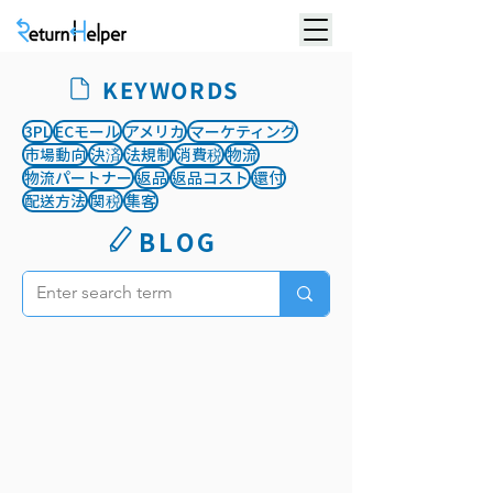
KEYWORDS
3PL
ECモール
アメリカ
マーケティング
市場動向
決済
法規制
消費税
物流
物流パートナー
返品
返品コスト
還付
配送方法
関税
集客
BLOG