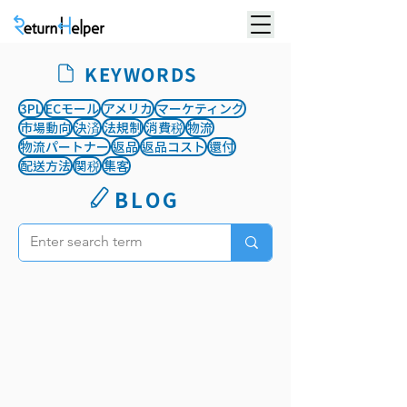
KEYWORDS
3PL
ECモール
アメリカ
マーケティング
市場動向
決済
法規制
消費税
物流
物流パートナー
返品
返品コスト
還付
配送方法
関税
集客
BLOG